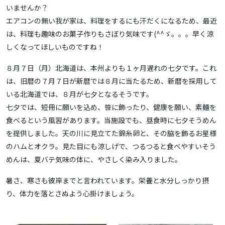
いませんか？
エアコンの無い我が家は、料理をするにも汗だくになるため、最近
は、料理も趣味のお菓子作りもさぼり気味です(^^ゞ。。。早く涼
しくなってほしいものですね！
８月７日（月）北海道は、本州よりも１ヶ月遅れの七夕です。これ
は、旧暦の７月７日が新暦では８月に当たるため、新暦を採用して
いる北海道では、８月が七夕となるそうです。
七夕では、短冊に願いを込め、笹に飾ったり、健康を願い、素麺を
食べるという風習があります。当施設でも、昼食時に七夕そうめん
を提供しました。天の川に見立てた錦糸卵と、その脇を飾るお星様
のハムとオクラ。見た目にも涼しげで、つるつると食べやすいそう
めんは、夏バテ気味の体に、やさしく染み入りました。
暑さ、寒さも彼岸までと言われています。栄養と水分しっかり摂
り、体力を落とさぬよう心掛けましょう。