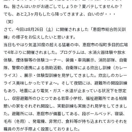
ね。皆さんはいかがお過ごしでしょうか？夏バテしてませんか？
でも、あと2,3ヶ月もしたら降ってきますよ、白いのが・・・
（笑）
さて、今回は8月26日（土）に開催されました「恵庭市総合防災訓
練」の様子をお伝えしたいと思います。
当日もやはり気温30度の超える猛暑の中、恵庭市の桜町多目的広場
で4年ぶりに開催されました。プログラムは、水消火器体験や放水
体験、煙体験等の体験コーナー、装備・車両展示、消防部隊、自衛
隊、警察の連携による救助活動、自衛隊による炊出し訓練（カレー
ライス）、展示・体験型訓練を見学してきました。炊出しのカレー
ライス美味しかったですよ～。そして夜間には、避難所の開設訓練
もあり、地震により電気・ガス・水道が止まっている状況下を想定
し、収容避難所のひとつである若草小学校、福祉避難所である柏陽
憩いの家をそれぞれ開設し、実動訓練も実施され見学をしてきまし
た。避難所には、恵庭市が備蓄してある、段ボールベッド、寝袋、
毛布（冬用）、発電機、非常灯、食料等が持ち込まれておりそれを
職員の方が手際よく設置しておりました。