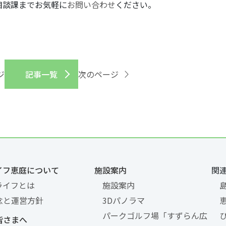
相談課までお気軽に
お問い合わせ
ください。
ジ
記事一覧
次のページ
イフ恵庭について
施設案内
関
ライフとは
施設案内
念と運営方針
3Dパノラマ
パークゴルフ場「すずらん広
皆さまへ