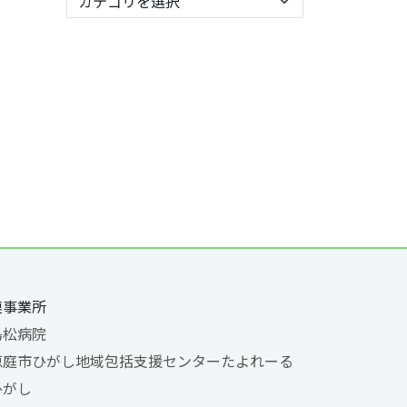
連事業所
島松病院
恵庭市ひがし地域包括支援センターたよれーる
ひがし