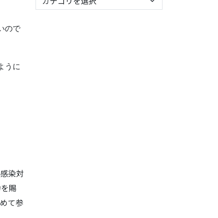
いので
ように
は感染対
力を賜
努めて参