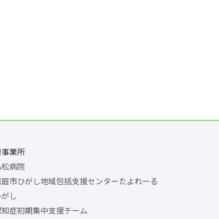
連事業所
島松病院
恵庭市ひがし地域包括支援センターたよれーる
ひがし
認知症初期集中支援チーム