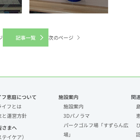
ジ
記事一覧
次のページ
イフ恵庭について
施設案内
関
ライフとは
施設案内
念と運営方針
3Dパノラマ
パークゴルフ場「すずらん広
皆さまへ
場」
ステイケア）