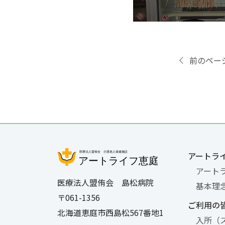
前のペー
アートラ
アート
医療法人盟侑会 島松病院
基本理
〒061-1356
ご利用の
北海道恵庭市西島松567番地1
入所（