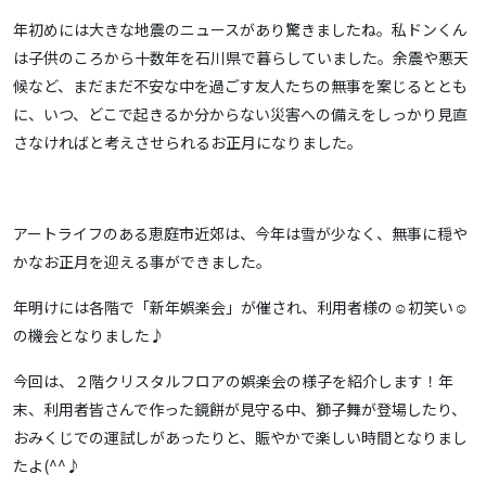
年初めには大きな地震のニュースがあり驚きましたね。私ドンくん
は子供のころから十数年を石川県で暮らしていました。余震や悪天
候など、まだまだ不安な中を過ごす友人たちの無事を案じるととも
に、いつ、どこで起きるか分からない災害への備えをしっかり見直
さなければと考えさせられるお正月になりました。
アートライフのある恵庭市近郊は、今年は雪が少なく、無事に穏や
かなお正月を迎える事ができました。
年明けには各階で「新年娯楽会」が催され、利用者様の☺初笑い☺
の機会となりました♪
今回は、２階クリスタルフロアの娯楽会の様子を紹介します！年
末、利用者皆さんで作った鏡餅が見守る中、獅子舞が登場したり、
おみくじでの運試しがあったりと、賑やかで楽しい時間となりまし
たよ(^^♪