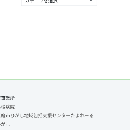
連事業所
島松病院
恵庭市ひがし地域包括支援センターたよれーる
ひがし