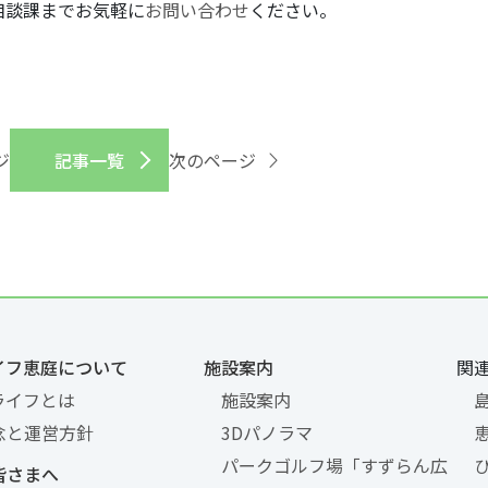
相談課までお気軽に
お問い合わせ
ください。
ジ
記事一覧
次のページ
イフ恵庭について
施設案内
関
ライフとは
施設案内
念と運営方針
3Dパノラマ
パークゴルフ場「すずらん広
皆さまへ