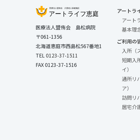
アートラ
アート
医療法人盟侑会 島松病院
基本理
〒061-1356
ご利用の
北海道恵庭市西島松567番地1
入所（
TEL
0123-37-1511
短期入
FAX 0123-37-1516
イ）
通所リ
ア）
訪問リ
居宅介