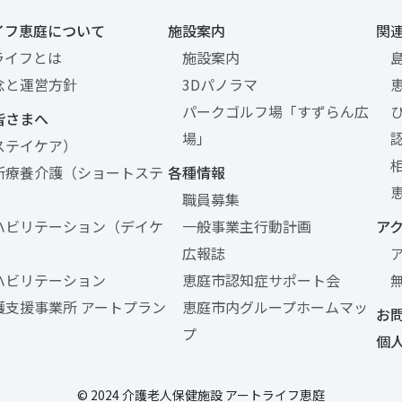
イフ恵庭について
施設案内
関
ライフとは
施設案内
念と運営方針
3Dパノラマ
パークゴルフ場「すずらん広
皆さまへ
場」
ステイケア）
所療養介護（ショートステ
各種情報
職員募集
ハビリテーション（デイケ
一般事業主行動計画
ア
広報誌
ハビリテーション
恵庭市認知症サポート会
護支援事業所 アートプラン
恵庭市内グループホームマッ
お
プ
個
© 2024 介護老人保健施設 アートライフ恵庭