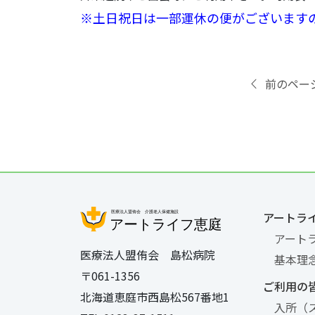
※土日祝日は一部運休の便がございます
前のペー
アートラ
アート
医療法人盟侑会 島松病院
基本理
〒061-1356
ご利用の
北海道恵庭市西島松567番地1
入所（