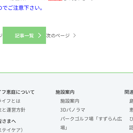
のでご注意下さい。
ジ
記事一覧
次のページ
イフ恵庭について
施設案内
関
ライフとは
施設案内
念と運営方針
3Dパノラマ
パークゴルフ場「すずらん広
皆さまへ
場」
ステイケア）