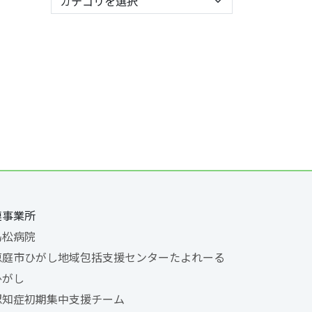
連事業所
島松病院
恵庭市ひがし地域包括支援センターたよれーる
ひがし
認知症初期集中支援チーム