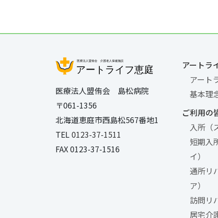
アートラ
アート
医療法人盟侑会 島松病院
基本理
〒061-1356
ご利用の
北海道恵庭市西島松567番地1
入所（
TEL
0123-37-1511
短期入
FAX 0123-37-1516
イ）
通所リ
ア）
訪問リ
居宅介