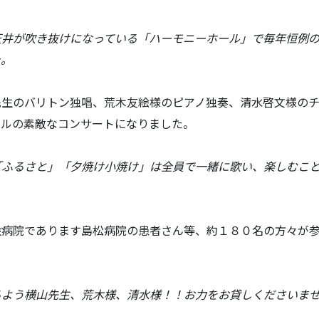
井が吹き抜けになっている「ハーモニーホール」で毎年恒例
た。
生のバリトン独唱、荒木友絵様のピアノ独奏、清水啓文様の
ンルの素敵なコンサートになりました。
ふるさと」「夕焼け小焼け」は全員で一緒に歌い、楽しむこ
病院であります島松病院の患者さん等、約１８０名の方々が
よう横山先生、荒木様、清水様！！お力をお貸しくださいま