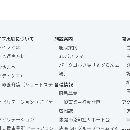
イフ恵庭について
施設案内
関
ライフとは
施設案内
念と運営方針
3Dパノラマ
パークゴルフ場「すずらん広
皆さまへ
場」
ステイケア）
所療養介護（ショートステ
各種情報
職員募集
ハビリテーション（デイケ
一般事業主行動計画
ア
広報誌
ハビリテーション
恵庭市認知症サポート会
護支援事業所 アートプラン
恵庭市内グループホームマッ