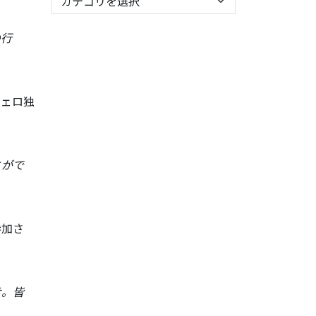
の行
チェロ独
とがで
参加さ
せ。皆