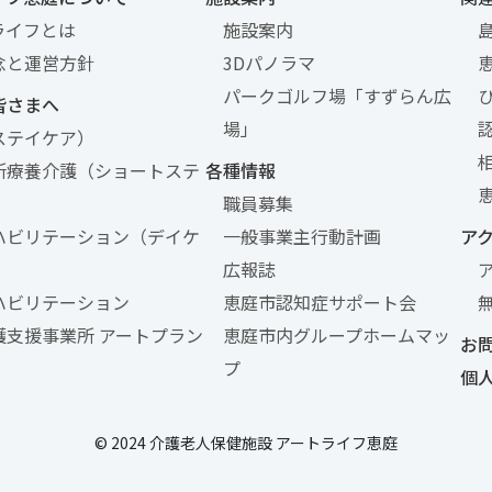
ライフとは
施設案内
念と運営方針
3Dパノラマ
パークゴルフ場「すずらん広
皆さまへ
場」
ステイケア）
所療養介護（ショートステ
各種情報
職員募集
ハビリテーション（デイケ
一般事業主行動計画
ア
広報誌
ハビリテーション
恵庭市認知症サポート会
護支援事業所 アートプラン
恵庭市内グループホームマッ
お
プ
個
© 2024 介護老人保健施設 アートライフ恵庭