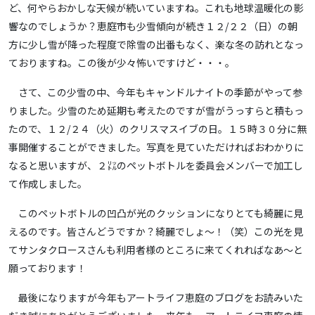
ど、何やらおかしな天候が続いていますね。これも地球温暖化の影
響なのでしょうか？恵庭市も少雪傾向が続き１２/２２（日）の朝
方に少し雪が降った程度で除雪の出番もなく、楽な冬の訪れとなっ
ておりますね。この後が少々怖いですけど・・・。
さて、この少雪の中、今年もキャンドルナイトの季節がやって参
りました。少雪のため延期も考えたのですが雪がうっすらと積もっ
たので、１２/２４（火）のクリスマスイブの日。１５時３０分に無
事開催することができました。写真を見ていただければおわかりに
なると思いますが、２㍑のペットボトルを委員会メンバーで加工し
て作成しました。
このペットボトルの凹凸が光のクッションになりとても綺麗に見
えるのです。皆さんどうですか？綺麗でしょ～！（笑）この光を見
てサンタクロースさんも利用者様のところに来てくれればなあ～と
願っております！
最後になりますが今年もアートライフ恵庭のブログをお読みいた