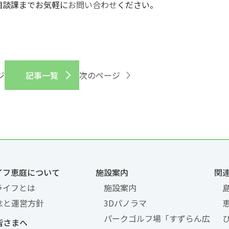
相談課までお気軽に
お問い合わせ
ください。
ジ
記事一覧
次のページ
イフ恵庭について
施設案内
関
ライフとは
施設案内
念と運営方針
3Dパノラマ
パークゴルフ場「すずらん広
皆さまへ