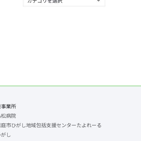
連事業所
島松病院
恵庭市ひがし地域包括支援センターたよれーる
ひがし