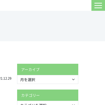
アーカイブ
.12.29
カテゴリー