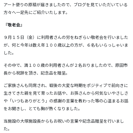
アート便りの原稿が届きましたので、ブログを見ていただいている
方々へ一足先にご紹介いたします。
『敬老会』
９月１５日（金）に利用者さんの労をねぎらい敬老会を行いました
が、何と今年は数え年１００歳以上の方が、６名もいらっしゃいま
した。
その中で、満１００歳の利用者さんが２名おりましたので、原田市
長から祝辞を頂き、記念品を贈呈。
ご家族さんも同席され、戦後の大変な時期をポジティブで前向きに
生きてきた親を見て育ったお話や、お孫さんから何気ないやさしさ
や「いつもありがとう」の感謝の言葉を教わった等の心温まるお話
をお聞きし、とても胸が熱くなりました。
当施設の大塚施設長からもお祝いの言葉や記念品贈呈を行いまし
た。