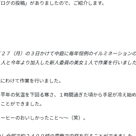
ブログの投稿」がありましたので、ご紹介します。
／２７（月）の３日かけて中庭に毎年恒例のイルミネーション
３人と今年より加入した新人委員の美女１人で作業を行いまし
間にわけて作業を行いました。
、平年の気温を下回る寒さ、１時間過ぎた頃から手足が冷え始
ることができました。
コーヒーのおいしかったこと～～（笑）。
やし全部で約２４００球の電飾で中庭を彩ることができました