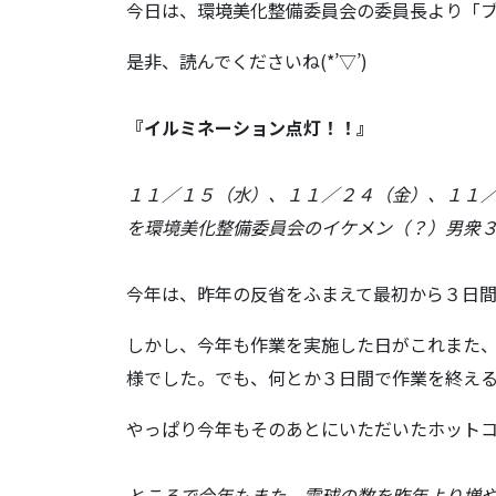
今日は、環境美化整備委員会の委員長より「
是非、読んでくださいね(*’▽’)
『イルミネーション点灯！！』
１１／１５（水）、１１／２４（金）、１１
を環境美化整備委員会のイケメン（？）男衆
今年は、昨年の反省をふまえて最初から３日
しかし、今年も作業を実施した日がこれまた
様でした。でも、何とか３日間で作業を終え
やっぱり今年もそのあとにいただいたホット
ところで今年もまた、電球の数を昨年より増