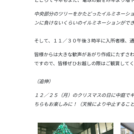
中央部分のツリーをかたどったイルミネーシ
ンに負けないくらいのイルミネーションがで
そして、１１／３０午後３時半に入所者様、
皆様からは大きな歓声があがり作成にたずさ
ですので、皆様ぜひお越しの際はご観賞してく
（追伸）
１２／２５（月）のクリスマスの日に中庭で
ちらもお楽しみに！（天候により中止するこ