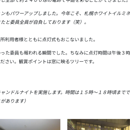
ョンもパワーアップしました。今年こそ、札幌ホワイトイルミ
きたと委員全員が自負しております（笑）。
通所利用者様とともに点灯式もおこないました。
わった委員も報われる瞬間でした。ちなみに点灯時間は午後３
ださい。観賞ポイントは窓に映るツリーです。
キャンドルナイトを実施します。時間は１５時～１８時頃までで
とがあります）