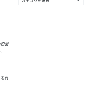
の設営
た。
める有
。